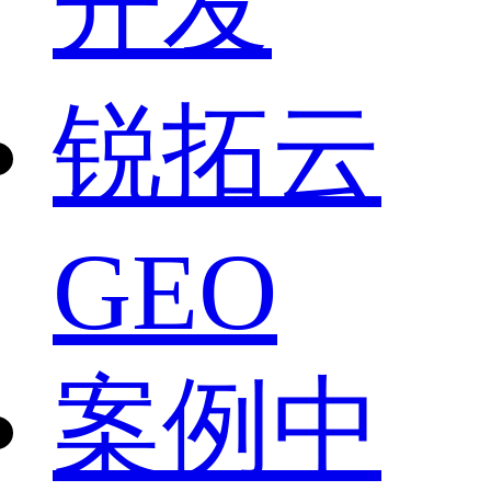
开发
锐拓云
GEO
案例中