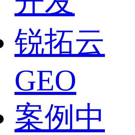
开发
锐拓云
GEO
案例中